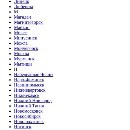
Липецк
Люберцы
М
Магадан
Магнитогорск
Майкоп
Миасс
Минусинск
Можга
Мончегорск
Москва
Мурманск
Мытищи
Н
Набережные Челны
Наро-Фоминск
Невинномысск
Нижневартовск
Нижнекамск
Нижний Новгород
Нижний Тагил
Новомосковск
Новосибирск
Новошахтинск
Ногинск