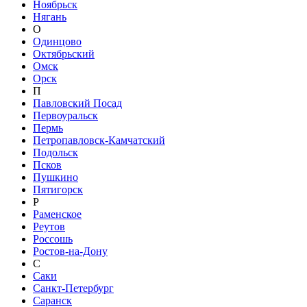
Ноябрьск
Нягань
О
Одинцово
Октябрьский
Омск
Орск
П
Павловский Посад
Первоуральск
Пермь
Петропавловск-Камчатский
Подольск
Псков
Пушкино
Пятигорск
Р
Раменское
Реутов
Россошь
Ростов-на-Дону
С
Саки
Санкт-Петербург
Саранск