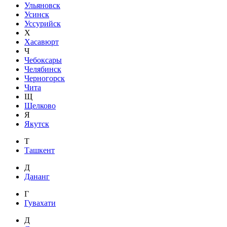
Ульяновск
Усинск
Уссурийск
Х
Хасавюрт
Ч
Чебоксары
Челябинск
Черногорск
Чита
Щ
Щелково
Я
Якутск
Т
Ташкент
Д
Дананг
Г
Гувахати
Д