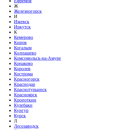
Ефремов
Ж
Железногорск
И
Ижевск
Иркутск
К
Кемерово
Киров
Когалым
Колпашево
Комсомольск-на-Амуре
Конаково
Королев
Кострома
Красногорск
Краснодар
Краснотурьинск
Красноярск
Кропоткин
Кулебаки
Кунгур
Курск
Л
Лесозаводск