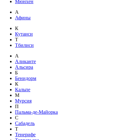
Мюнхен
А
Афины
К
Кутаиси
Т
Тбилиси
А
Аликанте
Альсира
Б
Бенидорм
К
Кальпе
М
Мурсия
П
Пальма-де-Майорка
С
Сабадель
Т
Тенерифе