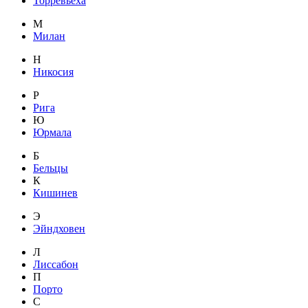
Торревьеха
М
Милан
Н
Никосия
Р
Рига
Ю
Юрмала
Б
Бельцы
К
Кишинев
Э
Эйндховен
Л
Лиссабон
П
Порто
С