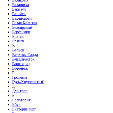
Балаково
Балашиха
Барнаул
Батайск
Бахчисарай
Белая Калитва
Белоярский
Березники
Братск
Брянск
В
Вельск
Верхняя Салда
Владивосток
Волгоград
Воронеж
Г
Грозный
Гусь-Хрустальный
Д
Дмитров
Е
Евпатория
Ейск
Екатеринбург