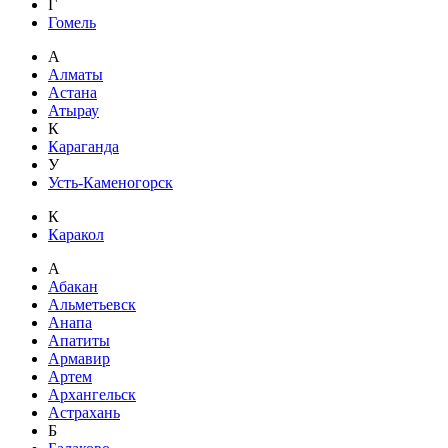
Г
Гомель
А
Алматы
Астана
Атырау
К
Караганда
У
Усть-Каменогорск
К
Каракол
А
Абакан
Альметьевск
Анапа
Апатиты
Армавир
Артем
Архангельск
Астрахань
Б