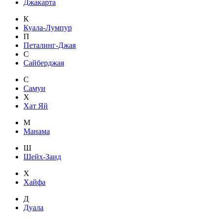
Джакарта
К
Куала-Лумпур
П
Петалинг-Джая
С
Сайберджая
С
Самуи
Х
Хат Яй
М
Манама
Ш
Шейх-Заид
Х
Хайфа
Д
Дуала