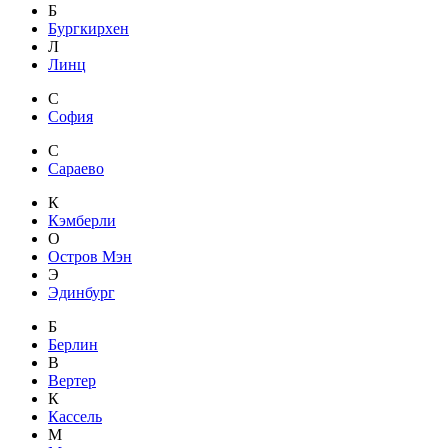
Б
Бургкирхен
Л
Линц
С
София
С
Сараево
К
Кэмберли
О
Остров Мэн
Э
Эдинбург
Б
Берлин
В
Вертер
К
Кассель
М