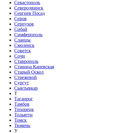
Севастополь
Северодвинск
Сергиев Посад
Серов
Серпухов
Сибай
Симферополь
Сланцы
Смоленск
Советск
Сочи
Ставрополь
Станица Каневская
Старый Оскол
Стрежевой
Сургут
Сыктывкар
Т
Таганрог
Тамбов
Тихорецк
Тольятти
Томск
Тюмень
У