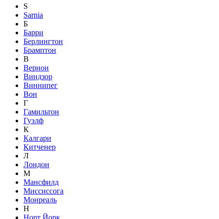
S
Sarnia
Б
Барри
Берлингтон
Брамптон
В
Вернон
Виндзор
Виннипег
Вон
Г
Гамильтон
Гуэлф
К
Калгари
Китченер
Л
Лондон
М
Мансфилд
Миссиссога
Монреаль
Н
Норт Йорк