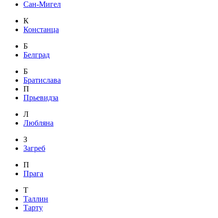
Сан-Мигел
К
Констанца
Б
Белград
Б
Братислава
П
Прьевидза
Л
Любляна
З
Загреб
П
Прага
Т
Таллин
Тарту