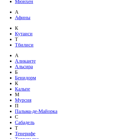
Мюнхен
А
Афины
К
Кутаиси
Т
Тбилиси
А
Аликанте
Альсира
Б
Бенидорм
К
Кальпе
М
Мурсия
П
Пальма-де-Майорка
С
Сабадель
Т
Тенерифе