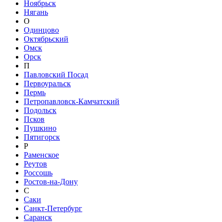
Ноябрьск
Нягань
О
Одинцово
Октябрьский
Омск
Орск
П
Павловский Посад
Первоуральск
Пермь
Петропавловск-Камчатский
Подольск
Псков
Пушкино
Пятигорск
Р
Раменское
Реутов
Россошь
Ростов-на-Дону
С
Саки
Санкт-Петербург
Саранск