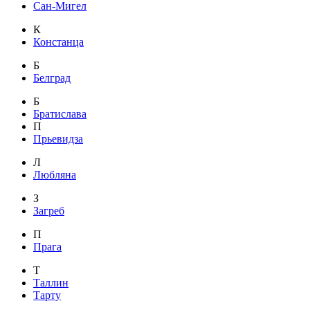
Сан-Мигел
К
Констанца
Б
Белград
Б
Братислава
П
Прьевидза
Л
Любляна
З
Загреб
П
Прага
Т
Таллин
Тарту