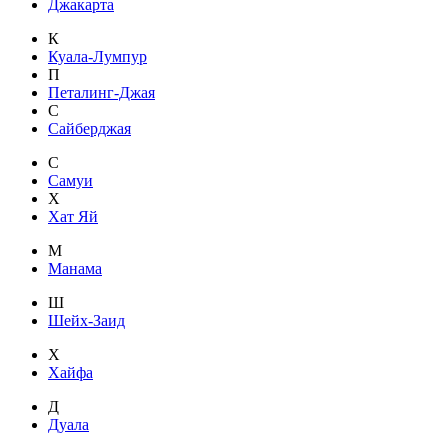
Джакарта
К
Куала-Лумпур
П
Петалинг-Джая
С
Сайберджая
С
Самуи
Х
Хат Яй
М
Манама
Ш
Шейх-Заид
Х
Хайфа
Д
Дуала