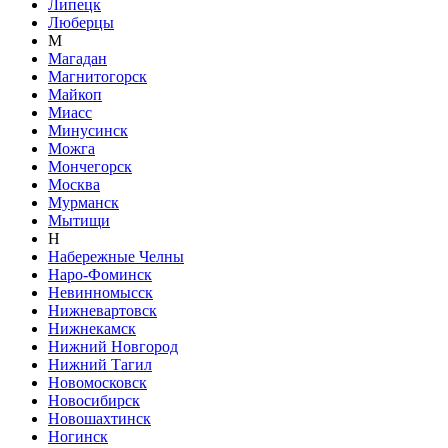
Липецк
Люберцы
М
Магадан
Магнитогорск
Майкоп
Миасс
Минусинск
Можга
Мончегорск
Москва
Мурманск
Мытищи
Н
Набережные Челны
Наро-Фоминск
Невинномысск
Нижневартовск
Нижнекамск
Нижний Новгород
Нижний Тагил
Новомосковск
Новосибирск
Новошахтинск
Ногинск