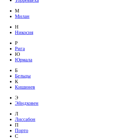
Торревьеха
М
Милан
Н
Никосия
Р
Рига
Ю
Юрмала
Б
Бельцы
К
Кишинев
Э
Эйндховен
Л
Лиссабон
П
Порто
С