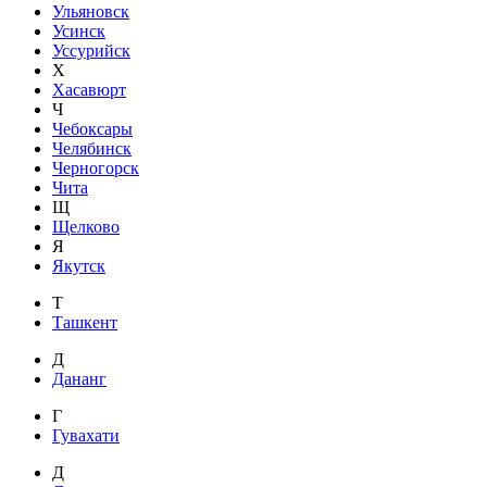
Ульяновск
Усинск
Уссурийск
Х
Хасавюрт
Ч
Чебоксары
Челябинск
Черногорск
Чита
Щ
Щелково
Я
Якутск
Т
Ташкент
Д
Дананг
Г
Гувахати
Д