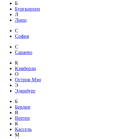
Б
Бургкирхен
Л
Линц
С
София
С
Сараево
К
Кэмберли
О
Остров Мэн
Э
Эдинбург
Б
Берлин
В
Вертер
К
Кассель
М