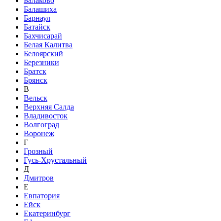
Балаково
Балашиха
Барнаул
Батайск
Бахчисарай
Белая Калитва
Белоярский
Березники
Братск
Брянск
В
Вельск
Верхняя Салда
Владивосток
Волгоград
Воронеж
Г
Грозный
Гусь-Хрустальный
Д
Дмитров
Е
Евпатория
Ейск
Екатеринбург