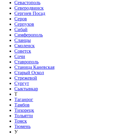
Севастополь
Северодвинск
Сергиев Посад
Серов
Серпухов
Сибай
Симферополь
Сланцы
Смоленск
Советск
Сочи
Ставрополь
Станица Каневская
Старый Оскол
Стрежевой
Сургут
Сыктывкар
Т
Таганрог
Тамбов
Тихорецк
Тольятти
Томск
Тюмень
У