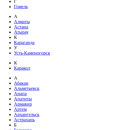
Г
Гомель
А
Алматы
Астана
Атырау
К
Караганда
У
Усть-Каменогорск
К
Каракол
А
Абакан
Альметьевск
Анапа
Апатиты
Армавир
Артем
Архангельск
Астрахань
Б