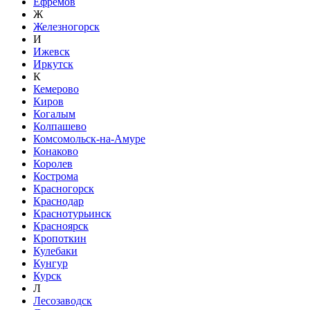
Ефремов
Ж
Железногорск
И
Ижевск
Иркутск
К
Кемерово
Киров
Когалым
Колпашево
Комсомольск-на-Амуре
Конаково
Королев
Кострома
Красногорск
Краснодар
Краснотурьинск
Красноярск
Кропоткин
Кулебаки
Кунгур
Курск
Л
Лесозаводск