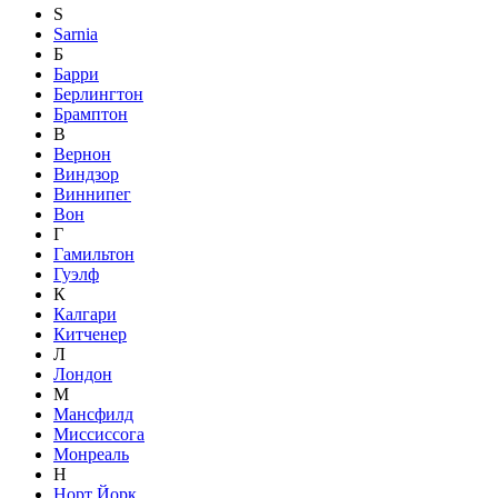
S
Sarnia
Б
Барри
Берлингтон
Брамптон
В
Вернон
Виндзор
Виннипег
Вон
Г
Гамильтон
Гуэлф
К
Калгари
Китченер
Л
Лондон
М
Мансфилд
Миссиссога
Монреаль
Н
Норт Йорк